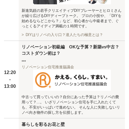
新進気鋭の若手クリエイティブDIYプレーヤーとヒロミさん
が繰り広げるDIYディープトーク。 プロの小技や、「DIYを
始めるならどこから？」など、初心者から中級者まで、ぐ
っとくるアイディア満載の１時間です。
DIYはリノベの入り口？達人たちの極意とは？
リノベーション初級編 OKな予算？新築vs中古？
コストダウン術は？
***
リノベーション住宅推進協議会
12:20
-
13:00
中古って買っていいの？自分にあった予算は？リノベの費
用って？...。 いざリノベーション住宅を手に入れたくて
も、不安がいっぱいで進めない。 そんな人に失敗しないリ
ノベ向き物件の探し方を伝授します。
暮らしを彩るお花と壁