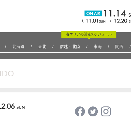
各エリアの開催スケジュール
北海道
東北
信越・北陸
東海
関西
IDO
12.06
SUN