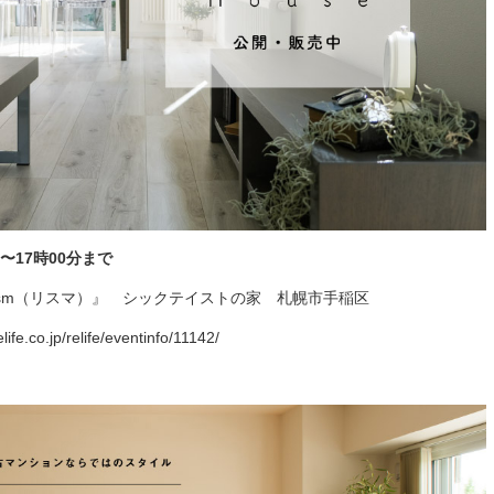
分〜17時00分まで
sm（リスマ）』 シックテイストの家 札幌市手稲区
ife.co.jp/relife/eventinfo/11142/