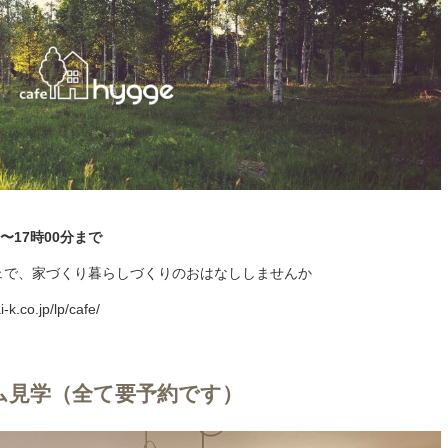
分〜17時00分まで
ェで、家づくり暮らしづくりのおはなししませんか
-k.co.jp/lp/cafe/
ム見学（全て要予約です）